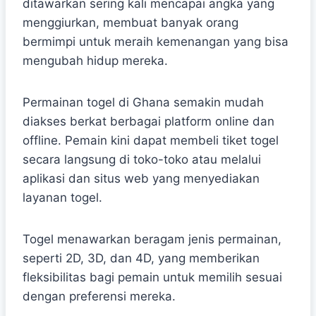
ditawarkan sering kali mencapai angka yang
menggiurkan, membuat banyak orang
bermimpi untuk meraih kemenangan yang bisa
mengubah hidup mereka.
Permainan togel di Ghana semakin mudah
diakses berkat berbagai platform online dan
offline. Pemain kini dapat membeli tiket togel
secara langsung di toko-toko atau melalui
aplikasi dan situs web yang menyediakan
layanan togel.
Togel menawarkan beragam jenis permainan,
seperti 2D, 3D, dan 4D, yang memberikan
fleksibilitas bagi pemain untuk memilih sesuai
dengan preferensi mereka.