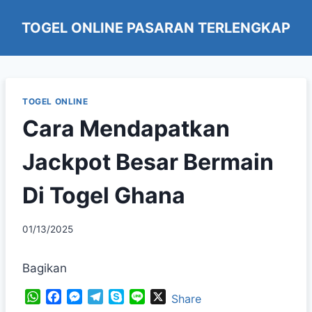
Skip
TOGEL ONLINE PASARAN TERLENGKAP
to
content
TOGEL ONLINE
Cara Mendapatkan
Jackpot Besar Bermain
Di Togel Ghana
By
01/13/2025
adminapar
Bagikan
W
F
M
T
S
L
X
Share