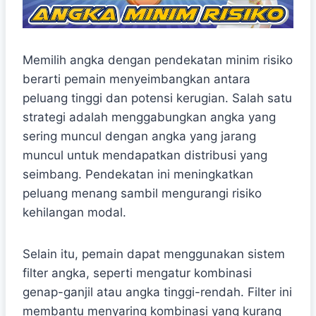
Memilih angka dengan pendekatan minim risiko
berarti pemain menyeimbangkan antara
peluang tinggi dan potensi kerugian. Salah satu
strategi adalah menggabungkan angka yang
sering muncul dengan angka yang jarang
muncul untuk mendapatkan distribusi yang
seimbang. Pendekatan ini meningkatkan
peluang menang sambil mengurangi risiko
kehilangan modal.
Selain itu, pemain dapat menggunakan sistem
filter angka, seperti mengatur kombinasi
genap-ganjil atau angka tinggi-rendah. Filter ini
membantu menyaring kombinasi yang kurang