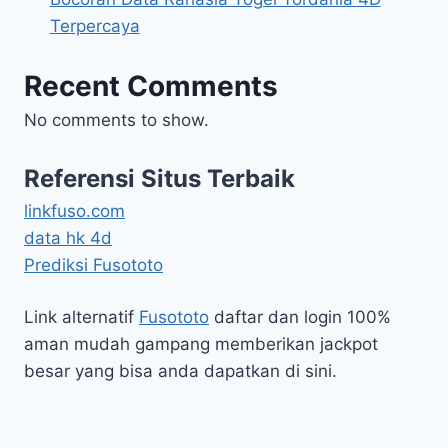
Terpercaya
Recent Comments
No comments to show.
Referensi Situs Terbaik
linkfuso.com
data hk 4d
Prediksi Fusototo
Link alternatif
Fusototo
daftar dan login 100%
aman mudah gampang memberikan jackpot
besar yang bisa anda dapatkan di sini.