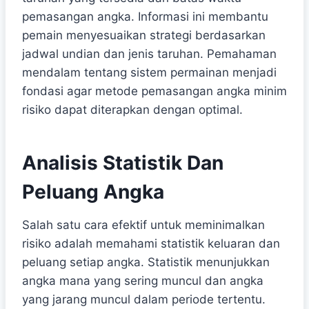
pemasangan angka. Informasi ini membantu
pemain menyesuaikan strategi berdasarkan
jadwal undian dan jenis taruhan. Pemahaman
mendalam tentang sistem permainan menjadi
fondasi agar metode pemasangan angka minim
risiko dapat diterapkan dengan optimal.
Analisis Statistik Dan
Peluang Angka
Salah satu cara efektif untuk meminimalkan
risiko adalah memahami statistik keluaran dan
peluang setiap angka. Statistik menunjukkan
angka mana yang sering muncul dan angka
yang jarang muncul dalam periode tertentu.