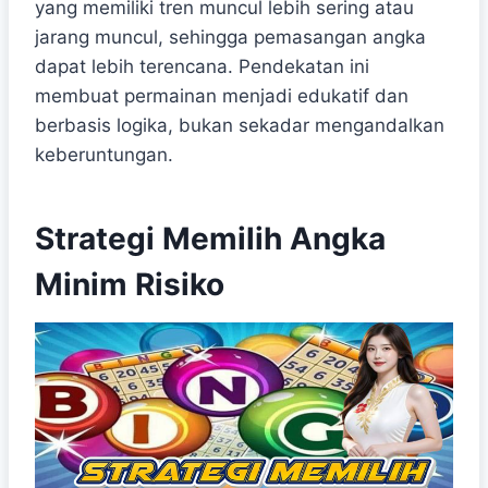
yang memiliki tren muncul lebih sering atau
jarang muncul, sehingga pemasangan angka
dapat lebih terencana. Pendekatan ini
membuat permainan menjadi edukatif dan
berbasis logika, bukan sekadar mengandalkan
keberuntungan.
Strategi Memilih Angka
Minim Risiko