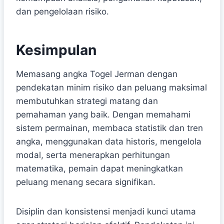
dan pengelolaan risiko.
Kesimpulan
Memasang angka Togel Jerman dengan
pendekatan minim risiko dan peluang maksimal
membutuhkan strategi matang dan
pemahaman yang baik. Dengan memahami
sistem permainan, membaca statistik dan tren
angka, menggunakan data historis, mengelola
modal, serta menerapkan perhitungan
matematika, pemain dapat meningkatkan
peluang menang secara signifikan.
Disiplin dan konsistensi menjadi kunci utama