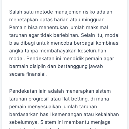
Salah satu metode manajemen risiko adalah
menetapkan batas harian atau mingguan.
Pemain bisa menentukan jumlah maksimal
taruhan agar tidak berlebihan. Selain itu, modal
bisa dibagi untuk mencoba berbagai kombinasi
angka tanpa membahayakan keseluruhan
modal. Pendekatan ini mendidik pemain agar
bermain disiplin dan bertanggung jawab
secara finansial.
Pendekatan lain adalah menerapkan sistem
taruhan progresif atau flat betting, di mana
pemain menyesuaikan jumlah taruhan
berdasarkan hasil kemenangan atau kekalahan
sebelumnya. Sistem ini membantu menjaga