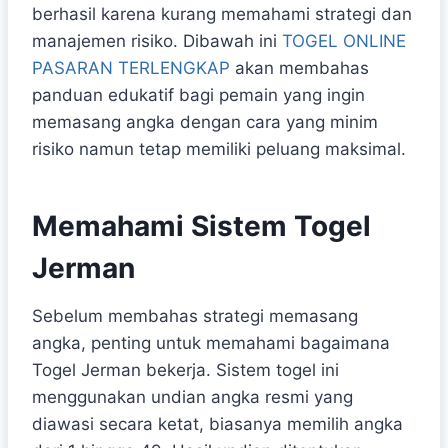
berhasil karena kurang memahami strategi dan
manajemen risiko. Dibawah ini
TOGEL ONLINE
PASARAN TERLENGKAP
akan membahas
panduan edukatif bagi pemain yang ingin
memasang angka dengan cara yang minim
risiko namun tetap memiliki peluang maksimal.
Memahami Sistem Togel
Jerman
Sebelum membahas strategi memasang
angka, penting untuk memahami bagaimana
Togel Jerman bekerja. Sistem togel ini
menggunakan undian angka resmi yang
diawasi secara ketat, biasanya memilih angka