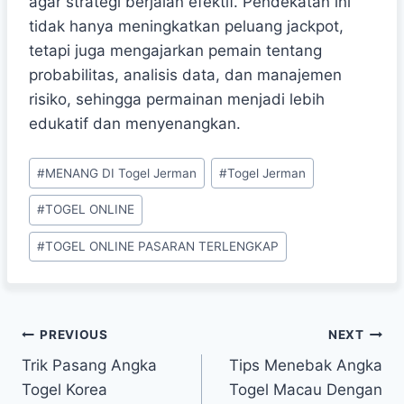
agar strategi berjalan efektif. Pendekatan ini
tidak hanya meningkatkan peluang jackpot,
tetapi juga mengajarkan pemain tentang
probabilitas, analisis data, dan manajemen
risiko, sehingga permainan menjadi lebih
edukatif dan menyenangkan.
Post
#
MENANG DI Togel Jerman
#
Togel Jerman
Tags:
#
TOGEL ONLINE
#
TOGEL ONLINE PASARAN TERLENGKAP
Post
PREVIOUS
NEXT
Trik Pasang Angka
Tips Menebak Angka
navigation
Togel Korea
Togel Macau Dengan