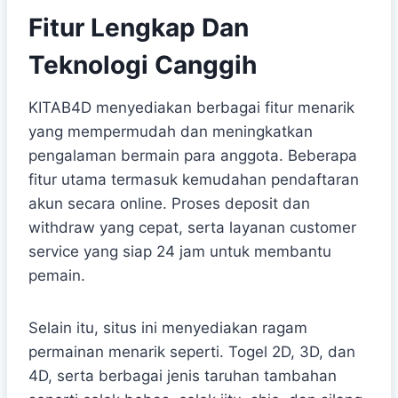
Fitur Lengkap Dan
Teknologi Canggih
KITAB4D menyediakan berbagai fitur menarik
yang mempermudah dan meningkatkan
pengalaman bermain para anggota. Beberapa
fitur utama termasuk kemudahan pendaftaran
akun secara online. Proses deposit dan
withdraw yang cepat, serta layanan customer
service yang siap 24 jam untuk membantu
pemain.
Selain itu, situs ini menyediakan ragam
permainan menarik seperti. Togel 2D, 3D, dan
4D, serta berbagai jenis taruhan tambahan