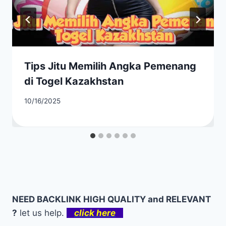
Tips Jitu Memilih Angka Pemenang
di Togel Kazakhstan
By
10/16/2025
adminapar
NEED BACKLINK HIGH QUALITY and RELEVANT
?
let us help.
click here