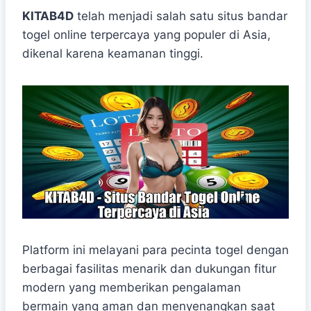
h
a
e
e
k
i
a
c
s
l
y
n
KITAB4D
telah menjadi salah satu situs bandar
t
e
s
e
p
e
togel online terpercaya yang populer di Asia,
s
b
e
g
e
dikenal karena keamanan tinggi.
A
o
n
r
p
o
g
a
p
k
e
m
r
Platform ini melayani para pecinta togel dengan
berbagai fasilitas menarik dan dukungan fitur
modern yang memberikan pengalaman
bermain yang aman dan menyenangkan saat