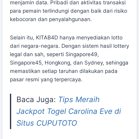
menjamin data. Pribadi dan aktivitas transaksi
para pemain terlindungi dengan baik dari risiko
kebocoran dan penyalahgunaan.
Selain itu, KITAB4D hanya menyediakan lotto
dari negara-negara. Dengan sistem hasil lottery
legal dan sah, seperti Singapore49,
Singapore45, Hongkong, dan Sydney, sehingga
memastikan setiap taruhan dilakukan pada
pasar resmi yang terpercaya.
Baca Juga:
Tips Meraih
Jackpot Togel Carolina Eve di
Situs CUPUTOTO