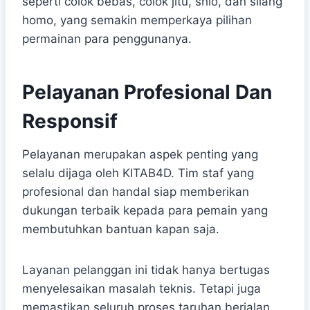
seperti colok bebas, colok jitu, shio, dan silang
homo, yang semakin memperkaya pilihan
permainan para penggunanya.
Pelayanan Profesional Dan
Responsif
Pelayanan merupakan aspek penting yang
selalu dijaga oleh KITAB4D. Tim staf yang
profesional dan handal siap memberikan
dukungan terbaik kepada para pemain yang
membutuhkan bantuan kapan saja.
Layanan pelanggan ini tidak hanya bertugas
menyelesaikan masalah teknis. Tetapi juga
memastikan seluruh proses taruhan berjalan