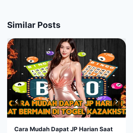
Similar Posts
Cara Mudah Dapat JP Harian Saat