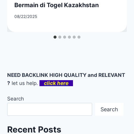
Bermain di Togel Kazakhstan
By
08/22/2025
adminapar
NEED BACKLINK HIGH QUALITY and RELEVANT
?
let us help.
click here
Search
Search
Recent Posts