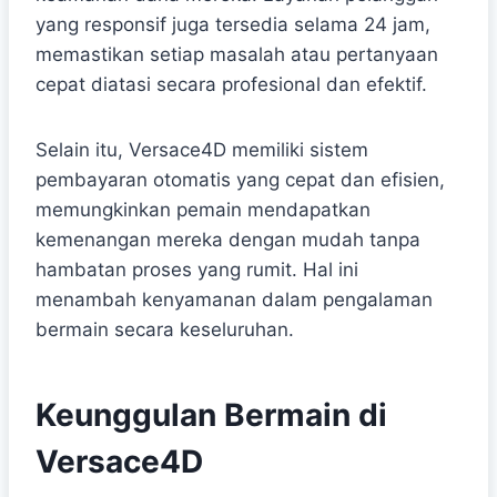
yang responsif juga tersedia selama 24 jam,
memastikan setiap masalah atau pertanyaan
cepat diatasi secara profesional dan efektif.
Selain itu, Versace4D memiliki sistem
pembayaran otomatis yang cepat dan efisien,
memungkinkan pemain mendapatkan
kemenangan mereka dengan mudah tanpa
hambatan proses yang rumit. Hal ini
menambah kenyamanan dalam pengalaman
bermain secara keseluruhan.
Keunggulan Bermain di
Versace4D