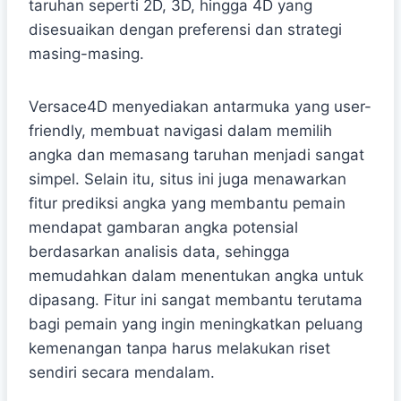
taruhan seperti 2D, 3D, hingga 4D yang
disesuaikan dengan preferensi dan strategi
masing-masing.
Versace4D menyediakan antarmuka yang user-
friendly, membuat navigasi dalam memilih
angka dan memasang taruhan menjadi sangat
simpel. Selain itu, situs ini juga menawarkan
fitur prediksi angka yang membantu pemain
mendapat gambaran angka potensial
berdasarkan analisis data, sehingga
memudahkan dalam menentukan angka untuk
dipasang. Fitur ini sangat membantu terutama
bagi pemain yang ingin meningkatkan peluang
kemenangan tanpa harus melakukan riset
sendiri secara mendalam.