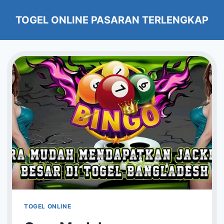
Skip
TOGEL ONLINE PASARAN TERLENGKAP
to
content
TOGEL ONLINE