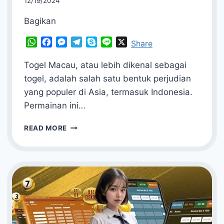
By
12/19/2024
adminapar
Bagikan
WhatsApp
Facebook
Messenger
Telegram
Skype
Line
X
Share
Togel Macau, atau lebih dikenal sebagai
togel, adalah salah satu bentuk perjudian
yang populer di Asia, termasuk Indonesia.
Permainan ini…
PANDUAN
READ MORE
LENGKAP
CARA
MENANG
DI
TOGEL
MACAU