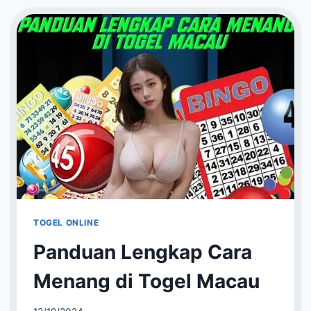
MERAIH
JACKPOT
BESAR
DI
TOGEL
MEKSIKO
TOGEL ONLINE
Panduan Lengkap Cara
Menang di Togel Macau