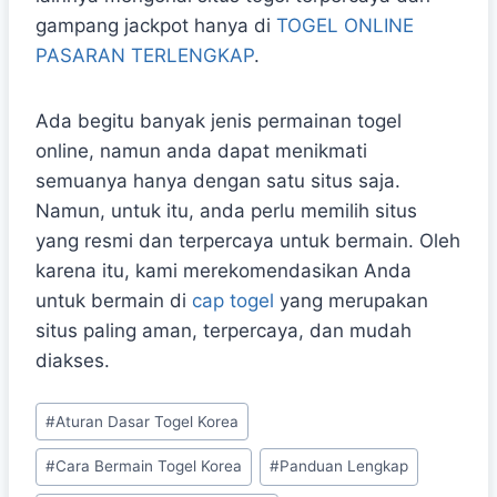
gampang jackpot hanya di
TOGEL ONLINE
PASARAN TERLENGKAP
.
Ada begitu banyak jenis permainan togel
online, namun anda dapat menikmati
semuanya hanya dengan satu situs saja.
Namun, untuk itu, anda perlu memilih situs
yang resmi dan terpercaya untuk bermain. Oleh
karena itu, kami merekomendasikan Anda
untuk bermain di
cap togel
yang merupakan
situs paling aman, terpercaya, dan mudah
diakses.
Post
#
Aturan Dasar Togel Korea
Tags:
#
Cara Bermain Togel Korea
#
Panduan Lengkap