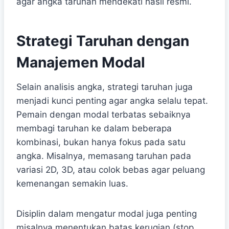
agar angka taruhan mendekati hasil resmi.
Strategi Taruhan dengan
Manajemen Modal
Selain analisis angka, strategi taruhan juga
menjadi kunci penting agar angka selalu tepat.
Pemain dengan modal terbatas sebaiknya
membagi taruhan ke dalam beberapa
kombinasi, bukan hanya fokus pada satu
angka. Misalnya, memasang taruhan pada
variasi 2D, 3D, atau colok bebas agar peluang
kemenangan semakin luas.
Disiplin dalam mengatur modal juga penting
misalnya menentukan batas kerugian (stop