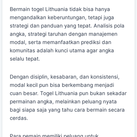
Bermain togel Lithuania tidak bisa hanya
mengandalkan keberuntungan, tetapi juga
strategi dan panduan yang tepat. Analisis pola
angka, strategi taruhan dengan manajemen
modal, serta memanfaatkan prediksi dan
komunitas adalah kunci utama agar angka
selalu tepat.
Dengan disiplin, kesabaran, dan konsistensi,
modal kecil pun bisa berkembang menjadi
cuan besar. Togel Lithuania pun bukan sekadar
permainan angka, melainkan peluang nyata
bagi siapa saja yang tahu cara bermain secara
cerdas.
Para pemain memiliki peluang untuk