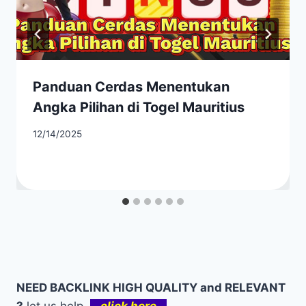
Panduan Cerdas Menentukan
Angka Pilihan di Togel Mauritius
By
12/14/2025
adminapar
NEED BACKLINK HIGH QUALITY and RELEVANT