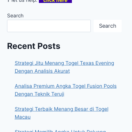
?
let us help.
click here
Search
Search
Recent Posts
Strategi Jitu Menang Togel Texas Evening
Dengan Analisis Akurat
Analisa Premium Angka Togel Fusion Pools
Dengan Teknik Teruji
Strategi Terbaik Menang Besar di Togel
Macau
Strategi Memilih Angka Untuk Peluang