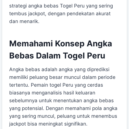
strategi angka bebas Togel Peru yang sering
tembus jackpot, dengan pendekatan akurat
dan menarik.
Memahami Konsep Angka
Bebas Dalam Togel Peru
Angka bebas adalah angka yang diprediksi
memiliki peluang besar muncul dalam periode
tertentu. Pemain togel Peru yang cerdas
biasanya menganalisis hasil keluaran
sebelumnya untuk menentukan angka bebas
yang potensial. Dengan memahami pola angka
yang sering muncul, peluang untuk menembus
jackpot bisa meningkat signifikan.