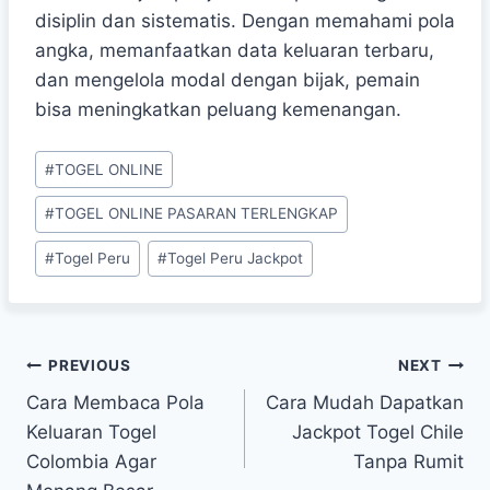
disiplin dan sistematis. Dengan memahami pola
angka, memanfaatkan data keluaran terbaru,
dan mengelola modal dengan bijak, pemain
bisa meningkatkan peluang kemenangan.
Post
#
TOGEL ONLINE
Tags:
#
TOGEL ONLINE PASARAN TERLENGKAP
#
Togel Peru
#
Togel Peru Jackpot
Post
PREVIOUS
NEXT
Cara Membaca Pola
Cara Mudah Dapatkan
navigation
Keluaran Togel
Jackpot Togel Chile
Colombia Agar
Tanpa Rumit