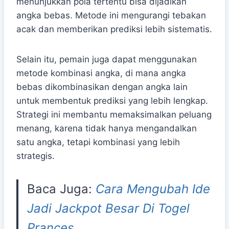
menunjukkan pola tertentu bisa dijadikan
angka bebas. Metode ini mengurangi tebakan
acak dan memberikan prediksi lebih sistematis.
Selain itu, pemain juga dapat menggunakan
metode kombinasi angka, di mana angka
bebas dikombinasikan dengan angka lain
untuk membentuk prediksi yang lebih lengkap.
Strategi ini membantu memaksimalkan peluang
menang, karena tidak hanya mengandalkan
satu angka, tetapi kombinasi yang lebih
strategis.
Baca Juga:
Cara Mengubah Ide
Jadi Jackpot Besar Di Togel
Prances