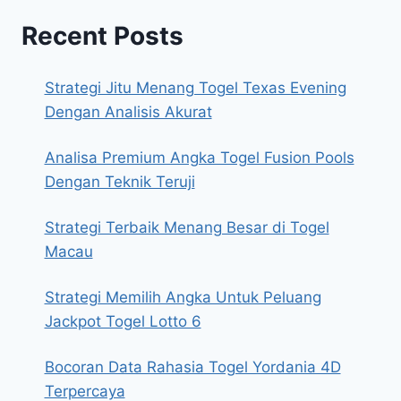
Recent Posts
Strategi Jitu Menang Togel Texas Evening
Dengan Analisis Akurat
Analisa Premium Angka Togel Fusion Pools
Dengan Teknik Teruji
Strategi Terbaik Menang Besar di Togel
Macau
Strategi Memilih Angka Untuk Peluang
Jackpot Togel Lotto 6
Bocoran Data Rahasia Togel Yordania 4D
Terpercaya