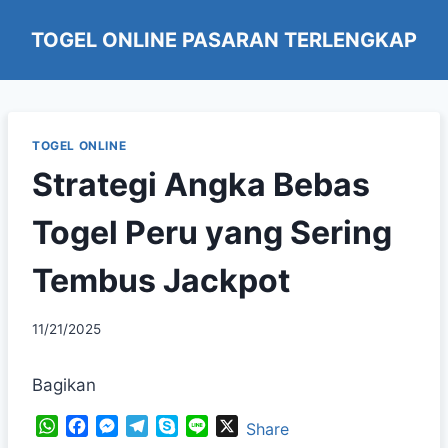
Skip
TOGEL ONLINE PASARAN TERLENGKAP
to
content
TOGEL ONLINE
Strategi Angka Bebas
Togel Peru yang Sering
Tembus Jackpot
By
11/21/2025
adminapar
Bagikan
W
F
M
T
S
L
X
Share