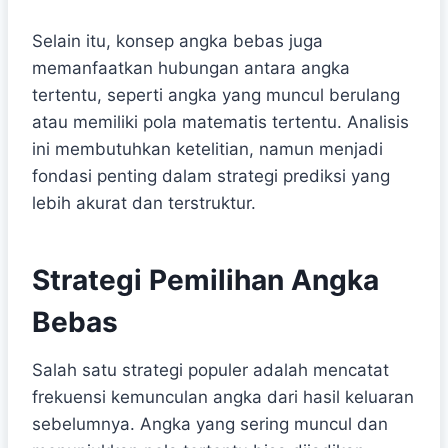
Selain itu, konsep angka bebas juga
memanfaatkan hubungan antara angka
tertentu, seperti angka yang muncul berulang
atau memiliki pola matematis tertentu. Analisis
ini membutuhkan ketelitian, namun menjadi
fondasi penting dalam strategi prediksi yang
lebih akurat dan terstruktur.
Strategi Pemilihan Angka
Bebas
Salah satu strategi populer adalah mencatat
frekuensi kemunculan angka dari hasil keluaran
sebelumnya. Angka yang sering muncul dan