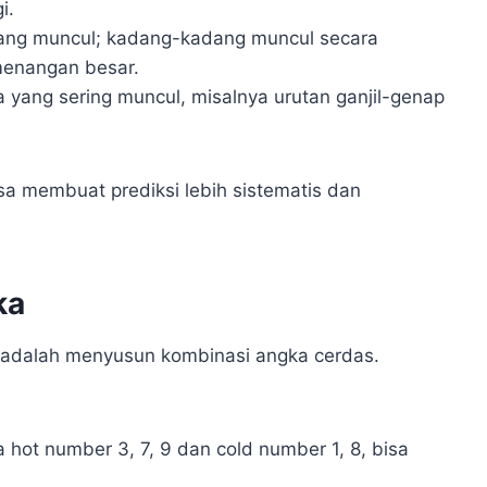
i.
rang muncul; kadang-kadang muncul secara
menangan besar.
a yang sering muncul, misalnya urutan ganjil-genap
a membuat prediksi lebih sistematis dan
ka
 adalah menyusun kombinasi angka cerdas.
hot number 3, 7, 9 dan cold number 1, 8, bisa