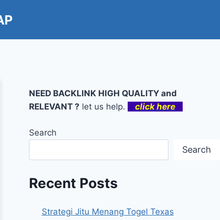
AP
NEED BACKLINK HIGH QUALITY and
RELEVANT ?
let us help.
click here
Search
Search
Recent Posts
Strategi Jitu Menang Togel Texas