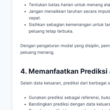
Tentukan batas harian untuk menang atau 
Jangan menaikkan taruhan secara impulsi
cepat.
Sisihkan sebagian kemenangan untuk ta
peluang tetap terbuka.
Dengan pengaturan modal yang disiplin, pe
peluang menang.
4. Memanfaatkan Prediksi
Selain data keluaran, prediksi dari berbaga
Gunakan prediksi sebagai referensi, buk
Bandingkan prediksi dengan data keluara