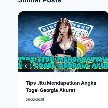
Similar Posts
Tips Jitu Mendapatkan Angka
Togel Georgia Akurat
By
06/22/2025
adminapar