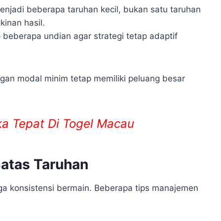
njadi beberapa taruhan kecil, bukan satu taruhan
inan hasil.
 beberapa undian agar strategi tetap adaptif
gan modal minim tetap memiliki peluang besar
ka Tepat Di Togel Macau
atas Taruhan
a konsistensi bermain. Beberapa tips manajemen