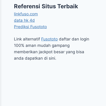
Referensi Situs Terbaik
linkfuso.com
data hk 4d
Prediksi Fusototo
Link alternatif
Fusototo
daftar dan login
100% aman mudah gampang
memberikan jackpot besar yang bisa
anda dapatkan di sini.