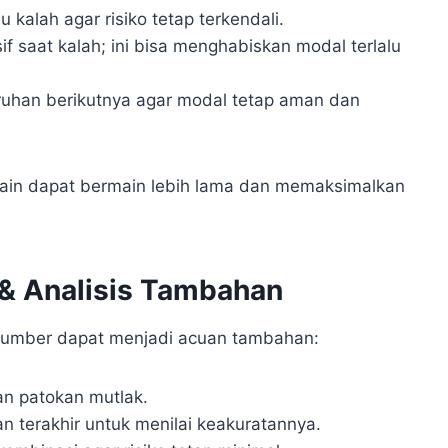
kalah agar risiko tetap terkendali.
f saat kalah; ini bisa menghabiskan modal terlalu
ruhan berikutnya agar modal tetap aman dan
main dapat bermain lebih lama dan memaksimalkan
 & Analisis Tambahan
i sumber dapat menjadi acuan tambahan:
an patokan mutlak.
n terakhir untuk menilai keakuratannya.