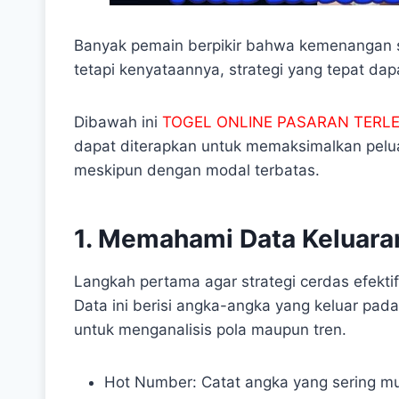
Banyak pemain berpikir bahwa kemenangan 
tetapi kenyataannya, strategi yang tepat da
Dibawah ini
TOGEL ONLINE PASARAN TERL
dapat diterapkan untuk memaksimalkan pelu
meskipun dengan modal terbatas.
1. Memahami Data Keluara
Langkah pertama agar strategi cerdas efekt
Data ini berisi angka-angka yang keluar pad
untuk menganalisis pola maupun tren.
Hot Number: Catat angka yang sering mu