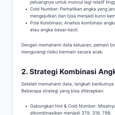
peluangnya untuk muncul lagi relatif tingg
Cold Number: Perhatikan angka yang ja
mengejutkan dan bisa menjadi kunci ke
Pola Kombinasi: Analisis kombinasi angk
atau angka besar-kecil.
Dengan memahami data keluaran, pemain bis
mengurangi risiko bermain secara acak.
2. Strategi Kombinasi Ang
Setelah memahami data, langkah berikutnya
Beberapa strategi yang bisa diterapkan:
Gabungkan Hot & Cold Number: Misalnya 
dikombinasikan menjadi 379, 318, 798.