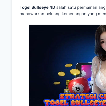
h
a
e
e
k
i
a
c
s
l
y
n
Togel Bullseye 4D
salah satu permainan angk
t
e
s
e
p
e
menawarkan peluang kemenangan yang mena
s
b
e
g
e
A
o
n
r
p
o
g
a
p
k
e
m
r