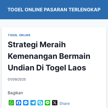
Skip
TOGEL ONLINE PASARAN TERLENGKAP
to
content
TOGEL ONLINE
Strategi Meraih
Kemenangan Bermain
Undian Di Togel Laos
By
01/09/2025
adminapar
Bagikan
W
F
M
T
S
L
X
Share