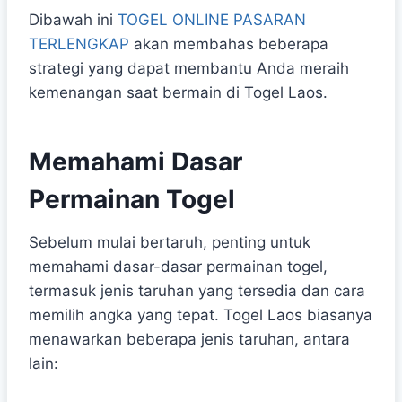
Dibawah ini
TOGEL ONLINE PASARAN
TERLENGKAP
akan membahas beberapa
strategi yang dapat membantu Anda meraih
kemenangan saat bermain di Togel Laos.
Memahami Dasar
Permainan Togel
Sebelum mulai bertaruh, penting untuk
memahami dasar-dasar permainan togel,
termasuk jenis taruhan yang tersedia dan cara
memilih angka yang tepat. Togel Laos biasanya
menawarkan beberapa jenis taruhan, antara
lain: