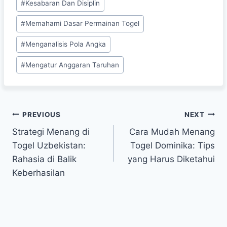
#
Kesabaran Dan Disiplin
Tags:
#
Memahami Dasar Permainan Togel
#
Menganalisis Pola Angka
#
Mengatur Anggaran Taruhan
Post
PREVIOUS
NEXT
Strategi Menang di
Cara Mudah Menang
navigation
Togel Uzbekistan:
Togel Dominika: Tips
Rahasia di Balik
yang Harus Diketahui
Keberhasilan