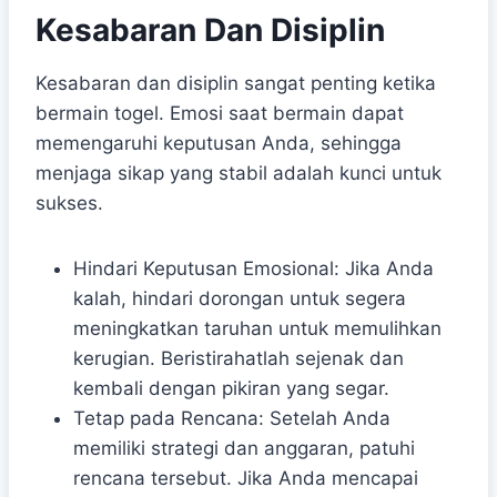
Kesabaran Dan Disiplin
Kesabaran dan disiplin sangat penting ketika
bermain togel. Emosi saat bermain dapat
memengaruhi keputusan Anda, sehingga
menjaga sikap yang stabil adalah kunci untuk
sukses.
Hindari Keputusan Emosional: Jika Anda
kalah, hindari dorongan untuk segera
meningkatkan taruhan untuk memulihkan
kerugian. Beristirahatlah sejenak dan
kembali dengan pikiran yang segar.
Tetap pada Rencana: Setelah Anda
memiliki strategi dan anggaran, patuhi
rencana tersebut. Jika Anda mencapai