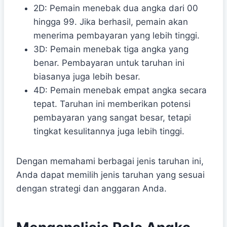
2D: Pemain menebak dua angka dari 00
hingga 99. Jika berhasil, pemain akan
menerima pembayaran yang lebih tinggi.
3D: Pemain menebak tiga angka yang
benar. Pembayaran untuk taruhan ini
biasanya juga lebih besar.
4D: Pemain menebak empat angka secara
tepat. Taruhan ini memberikan potensi
pembayaran yang sangat besar, tetapi
tingkat kesulitannya juga lebih tinggi.
Dengan memahami berbagai jenis taruhan ini,
Anda dapat memilih jenis taruhan yang sesuai
dengan strategi dan anggaran Anda.