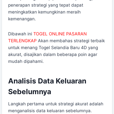
penerapan strategi yang tepat dapat
meningkatkan kemungkinan meraih
kemenangan.
Dibawah ini
TOGEL ONLINE PASARAN
TERLENGKAP
Akan membahas strategi terbaik
untuk menang Togel Selandia Baru 4D yang
akurat, disajikan dalam beberapa poin agar
mudah dipahami.
Analisis Data Keluaran
Sebelumnya
Langkah pertama untuk strategi akurat adalah
menganalisis data keluaran sebelumnya.