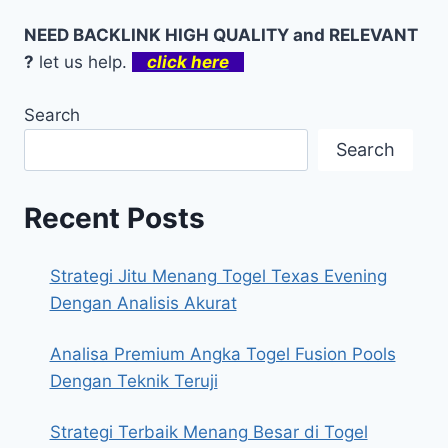
NEED BACKLINK HIGH QUALITY and RELEVANT
?
let us help.
click here
Search
Search
Recent Posts
Strategi Jitu Menang Togel Texas Evening
Dengan Analisis Akurat
Analisa Premium Angka Togel Fusion Pools
Dengan Teknik Teruji
Strategi Terbaik Menang Besar di Togel