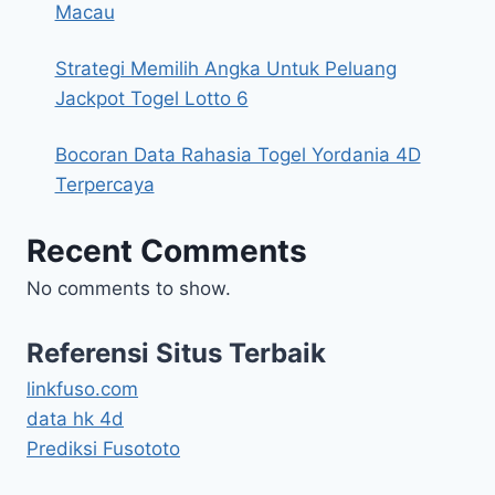
Macau
Strategi Memilih Angka Untuk Peluang
Jackpot Togel Lotto 6
Bocoran Data Rahasia Togel Yordania 4D
Terpercaya
Recent Comments
No comments to show.
Referensi Situs Terbaik
linkfuso.com
data hk 4d
Prediksi Fusototo