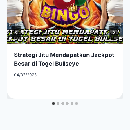
Strategi Jitu Mendapatkan Jackpot
Besar di Togel Bullseye
By
04/07/2025
adminapar