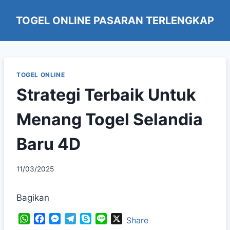
Skip
TOGEL ONLINE PASARAN TERLENGKAP
to
content
TOGEL ONLINE
Strategi Terbaik Untuk
Menang Togel Selandia
Baru 4D
By
11/03/2025
adminapar
Bagikan
W
F
M
T
S
L
X
Share