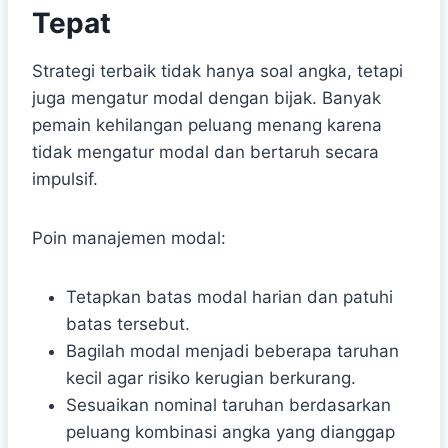
Tepat
Strategi terbaik tidak hanya soal angka, tetapi
juga mengatur modal dengan bijak. Banyak
pemain kehilangan peluang menang karena
tidak mengatur modal dan bertaruh secara
impulsif.
Poin manajemen modal:
Tetapkan batas modal harian dan patuhi
batas tersebut.
Bagilah modal menjadi beberapa taruhan
kecil agar risiko kerugian berkurang.
Sesuaikan nominal taruhan berdasarkan
peluang kombinasi angka yang dianggap