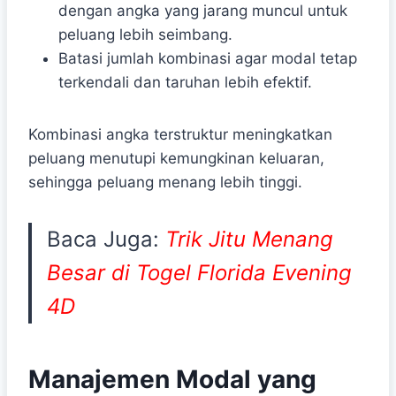
dengan angka yang jarang muncul untuk
peluang lebih seimbang.
Batasi jumlah kombinasi agar modal tetap
terkendali dan taruhan lebih efektif.
Kombinasi angka terstruktur meningkatkan
peluang menutupi kemungkinan keluaran,
sehingga peluang menang lebih tinggi.
Baca Juga:
Trik Jitu Menang
Besar di Togel Florida Evening
4D
Manajemen Modal yang