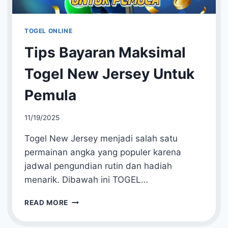
TOGEL ONLINE
Tips Bayaran Maksimal
Togel New Jersey Untuk
Pemula
By
11/19/2025
adminapar
Togel New Jersey menjadi salah satu
permainan angka yang populer karena
jadwal pengundian rutin dan hadiah
menarik. Dibawah ini TOGEL…
TIPS
READ MORE
BAYARAN
MAKSIMAL