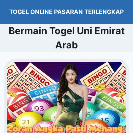
Skip
TOGEL ONLINE PASARAN TERLENGKAP
to
content
Bermain Togel Uni Emirat
Arab