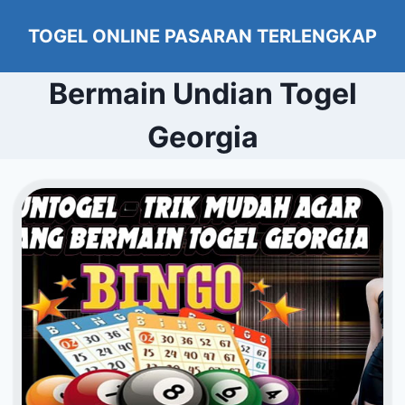
Skip
TOGEL ONLINE PASARAN TERLENGKAP
to
content
Bermain Undian Togel
Georgia