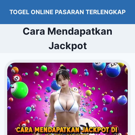
Skip
TOGEL ONLINE PASARAN TERLENGKAP
to
content
Cara Mendapatkan
Jackpot