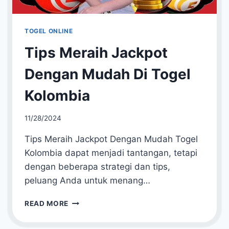
TOGEL ONLINE
Tips Meraih Jackpot
Dengan Mudah Di Togel
Kolombia
By
11/28/2024
adminapar
Tips Meraih Jackpot Dengan Mudah Togel
Kolombia dapat menjadi tantangan, tetapi
dengan beberapa strategi dan tips,
peluang Anda untuk menang…
TIPS
READ MORE
MERAIH
JACKPOT