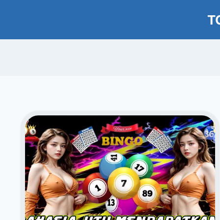
Skip
T
to
content