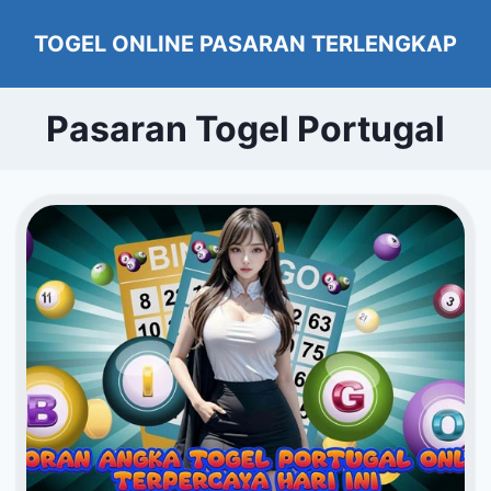
Skip
TOGEL ONLINE PASARAN TERLENGKAP
to
content
Pasaran Togel Portugal