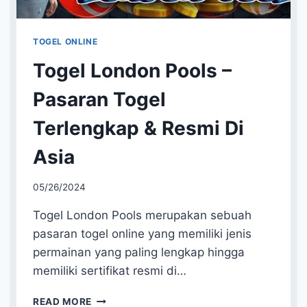
TOGEL ONLINE
Togel London Pools –
Pasaran Togel
Terlengkap & Resmi Di
Asia
By
05/26/2024
adminapar
Togel London Pools merupakan sebuah
pasaran togel online yang memiliki jenis
permainan yang paling lengkap hingga
memiliki sertifikat resmi di…
TOGEL
READ MORE