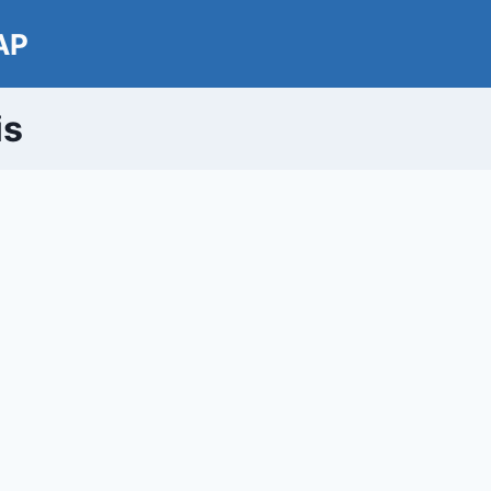
AP
is