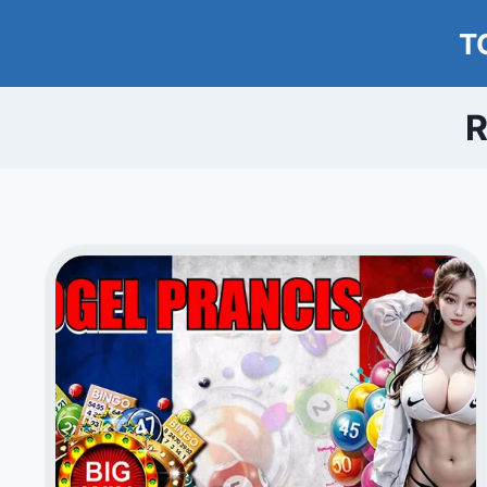
Skip
T
to
content
R