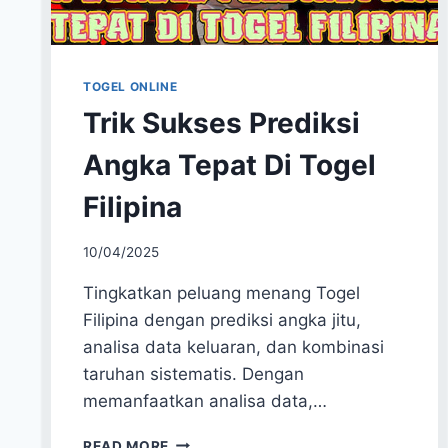
TOGEL ONLINE
Trik Sukses Prediksi
Angka Tepat Di Togel
Filipina
By
10/04/2025
adminapar
Tingkatkan peluang menang Togel
Filipina dengan prediksi angka jitu,
analisa data keluaran, dan kombinasi
taruhan sistematis. Dengan
memanfaatkan analisa data,…
TRIK
READ MORE