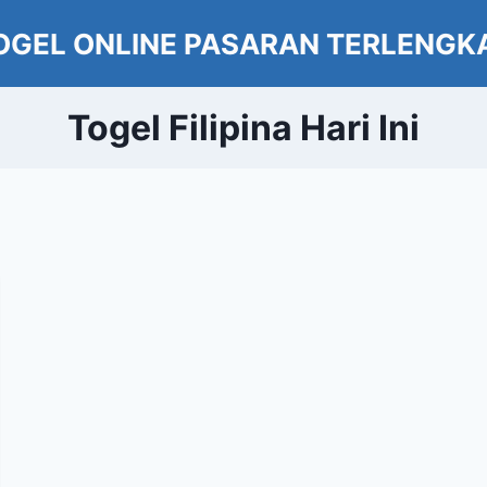
OGEL ONLINE PASARAN TERLENGK
Togel Filipina Hari Ini