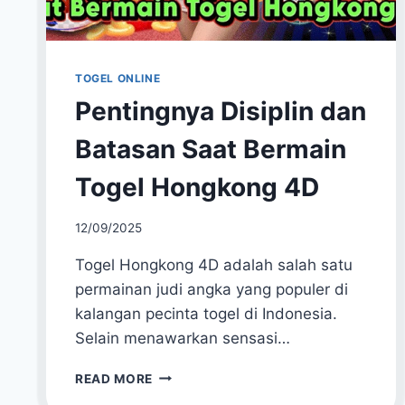
TOGEL ONLINE
Pentingnya Disiplin dan
Batasan Saat Bermain
Togel Hongkong 4D
By
12/09/2025
adminapar
Togel Hongkong 4D adalah salah satu
permainan judi angka yang populer di
kalangan pecinta togel di Indonesia.
Selain menawarkan sensasi…
PENTINGNYA
READ MORE
DISIPLIN