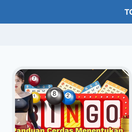
Skip
T
to
content