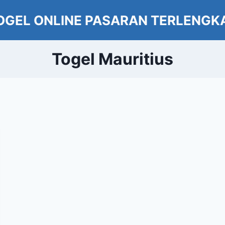
OGEL ONLINE PASARAN TERLENGK
Togel Mauritius