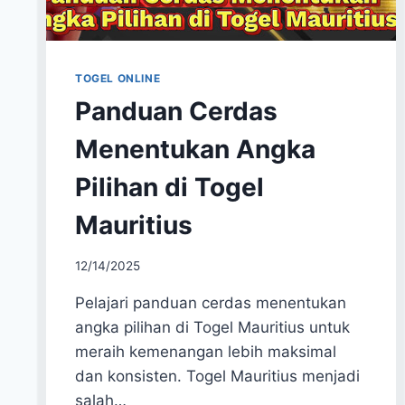
TOGEL ONLINE
Panduan Cerdas
Menentukan Angka
Pilihan di Togel
Mauritius
By
12/14/2025
adminapar
Pelajari panduan cerdas menentukan
angka pilihan di Togel Mauritius untuk
meraih kemenangan lebih maksimal
dan konsisten. Togel Mauritius menjadi
salah…