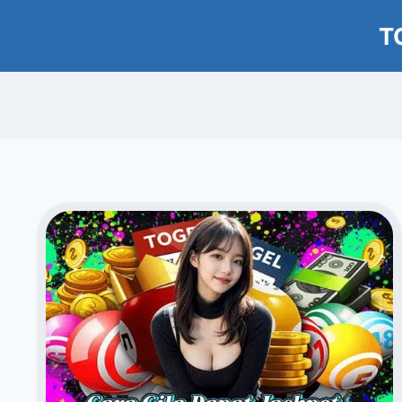
Skip
T
to
content