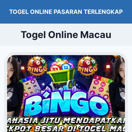
Skip
TOGEL ONLINE PASARAN TERLENGKAP
to
content
Togel Online Macau