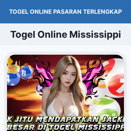
Skip
TOGEL ONLINE PASARAN TERLENGKAP
to
content
Togel Online Mississippi