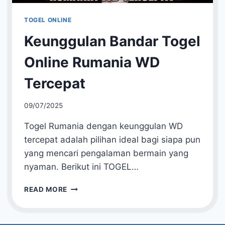
TOGEL ONLINE
Keunggulan Bandar Togel
Online Rumania WD
Tercepat
By
09/07/2025
adminapar
Togel Rumania dengan keunggulan WD
tercepat adalah pilihan ideal bagi siapa pun
yang mencari pengalaman bermain yang
nyaman. Berikut ini TOGEL…
KEUNGGULAN
READ MORE
BANDAR
TOGEL
ONLINE