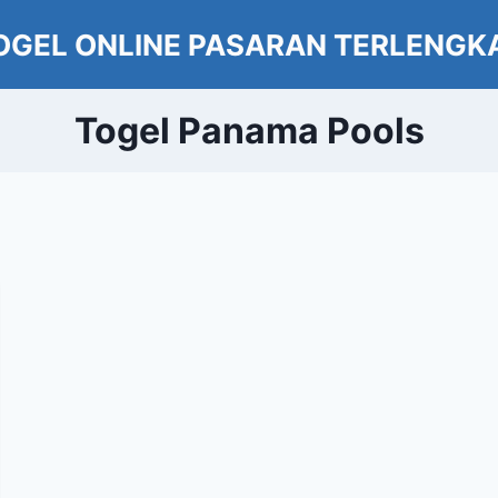
OGEL ONLINE PASARAN TERLENGK
Togel Panama Pools