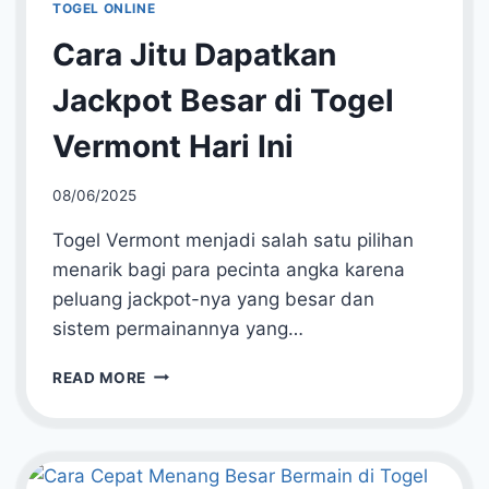
TOGEL ONLINE
Cara Jitu Dapatkan
Jackpot Besar di Togel
Vermont Hari Ini
By
08/06/2025
adminapar
Togel Vermont menjadi salah satu pilihan
menarik bagi para pecinta angka karena
peluang jackpot-nya yang besar dan
sistem permainannya yang…
CARA
READ MORE
JITU
DAPATKAN
JACKPOT
BESAR
DI