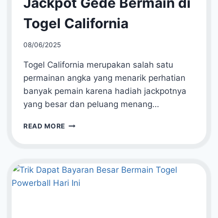
Jackpot Gede Bermain di
Togel California
By
08/06/2025
adminapar
Togel California merupakan salah satu
permainan angka yang menarik perhatian
banyak pemain karena hadiah jackpotnya
yang besar dan peluang menang…
STRATEGI
READ MORE
JITU
MERAIH
JACKPOT
GEDE
BERMAIN
DI
TOGEL
CALIFORNIA