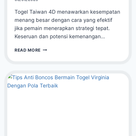
adminapar
Togel Taiwan 4D menawarkan kesempatan
menang besar dengan cara yang efektif
jika pemain menerapkan strategi tepat.
Keseruan dan potensi kemenangan…
CARA
READ MORE
CEPAT
MENANG
BESAR
BERMAIN
DI
TOGEL
TAIWAN
4D