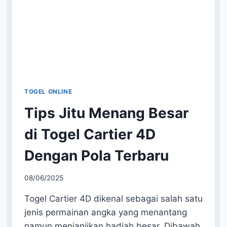
TOGEL ONLINE
Tips Jitu Menang Besar
di Togel Cartier 4D
Dengan Pola Terbaru
By
08/06/2025
adminapar
Togel Cartier 4D dikenal sebagai salah satu
jenis permainan angka yang menantang
namun menjanjikan hadiah besar. Dibawah