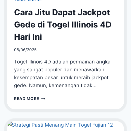
Cara Jitu Dapat Jackpot
Gede di Togel Illinois 4D
Hari Ini
By
08/06/2025
adminapar
Togel Illinois 4D adalah permainan angka
yang sangat populer dan menawarkan
kesempatan besar untuk meraih jackpot
gede. Namun, kemenangan tidak…
CARA
READ MORE
JITU
DAPAT
JACKPOT
GEDE
DI