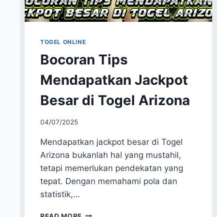
TOGEL ONLINE
Bocoran Tips
Mendapatkan Jackpot
Besar di Togel Arizona
By
04/07/2025
adminapar
Mendapatkan jackpot besar di Togel
Arizona bukanlah hal yang mustahil,
tetapi memerlukan pendekatan yang
tepat. Dengan memahami pola dan
statistik,…
BOCORAN
READ MORE