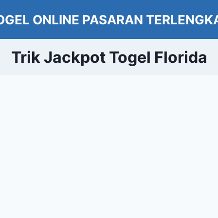
OGEL ONLINE PASARAN TERLENGK
Trik Jackpot Togel Florida