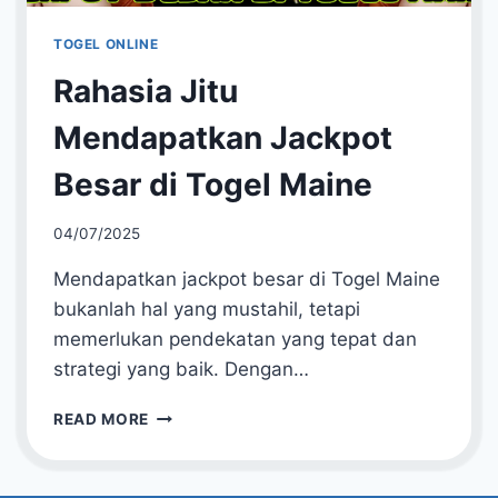
TOGEL ONLINE
Rahasia Jitu
Mendapatkan Jackpot
Besar di Togel Maine
By
04/07/2025
adminapar
Mendapatkan jackpot besar di Togel Maine
bukanlah hal yang mustahil, tetapi
memerlukan pendekatan yang tepat dan
strategi yang baik. Dengan…
RAHASIA
READ MORE
JITU
MENDAPATKAN
JACKPOT