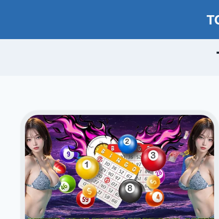
Skip
T
to
content