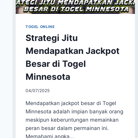
TOGEL ONLINE
Strategi Jitu
Mendapatkan Jackpot
Besar di Togel
Minnesota
By
04/07/2025
adminapar
Mendapatkan jackpot besar di Togel
Minnesota adalah impian banyak orang
meskipun keberuntungan memainkan
peran besar dalam permainan ini.
Memahami angka…