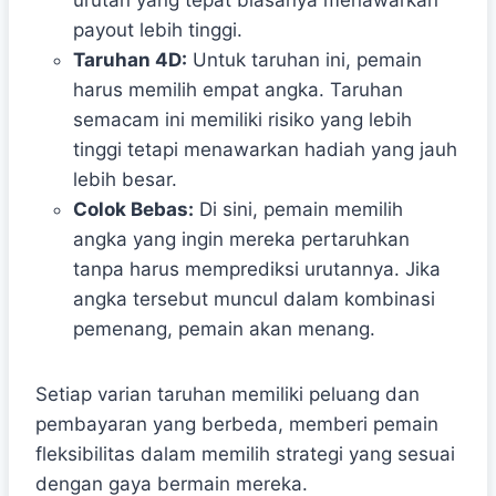
urutan yang tepat biasanya menawarkan
payout lebih tinggi.
Taruhan 4D:
Untuk taruhan ini, pemain
harus memilih empat angka. Taruhan
semacam ini memiliki risiko yang lebih
tinggi tetapi menawarkan hadiah yang jauh
lebih besar.
Colok Bebas:
Di sini, pemain memilih
angka yang ingin mereka pertaruhkan
tanpa harus memprediksi urutannya. Jika
angka tersebut muncul dalam kombinasi
pemenang, pemain akan menang.
Setiap varian taruhan memiliki peluang dan
pembayaran yang berbeda, memberi pemain
fleksibilitas dalam memilih strategi yang sesuai
dengan gaya bermain mereka.