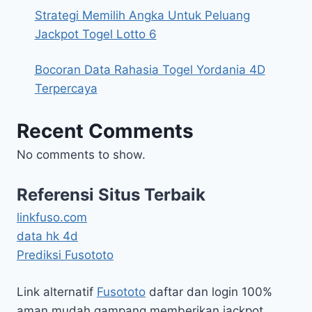
Strategi Memilih Angka Untuk Peluang
Jackpot Togel Lotto 6
Bocoran Data Rahasia Togel Yordania 4D
Terpercaya
Recent Comments
No comments to show.
Referensi Situs Terbaik
linkfuso.com
data hk 4d
Prediksi Fusototo
Link alternatif
Fusototo
daftar dan login 100%
aman mudah gampang memberikan jackpot