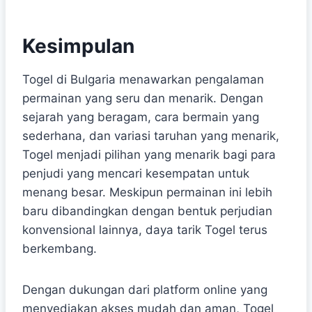
Kesimpulan
Togel di Bulgaria menawarkan pengalaman
permainan yang seru dan menarik. ​Dengan
sejarah yang beragam, cara bermain yang
sederhana, dan variasi taruhan yang menarik,
Togel menjadi pilihan yang menarik bagi para
penjudi yang mencari kesempatan untuk
menang besar.​ Meskipun permainan ini lebih
baru dibandingkan dengan bentuk perjudian
konvensional lainnya, daya tarik Togel terus
berkembang.
Dengan dukungan dari platform online yang
menyediakan akses mudah dan aman, Togel