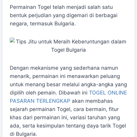
h
a
e
e
k
i
a
c
s
l
y
n
Permainan Togel telah menjadi salah satu
t
e
s
e
p
e
bentuk perjudian yang digemari di berbagai
s
b
e
g
e
negara, termasuk Bulgaria.
A
o
n
r
p
o
g
a
p
k
e
m
r
Dengan mekanisme yang sederhana namun
menarik, permainan ini menawarkan peluang
untuk menang besar melalui angka-angka yang
dipilih oleh pemain. Dibawah ini
TOGEL ONLINE
PASARAN TERLENGKAP
akan membahas
sejarah permainan Togel, cara bermain, fitur
khas dari permainan ini, variasi taruhan yang
ada, serta kesimpulan tentang daya tarik Togel
di Bulgaria.