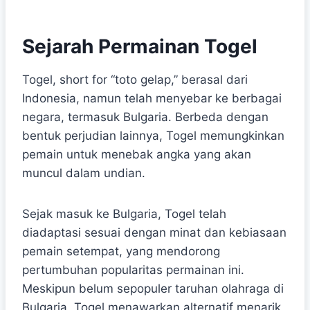
Sejarah Permainan Togel
Togel, short for “toto gelap,” berasal dari
Indonesia, namun telah menyebar ke berbagai
negara, termasuk Bulgaria. Berbeda dengan
bentuk perjudian lainnya, Togel memungkinkan
pemain untuk menebak angka yang akan
muncul dalam undian.
Sejak masuk ke Bulgaria, Togel telah
diadaptasi sesuai dengan minat dan kebiasaan
pemain setempat, yang mendorong
pertumbuhan popularitas permainan ini.
Meskipun belum sepopuler taruhan olahraga di
Bulgaria, Togel menawarkan alternatif menarik