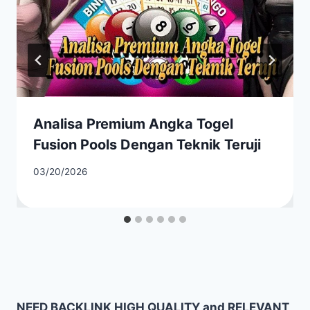
Analisa Premium Angka Togel
Fusion Pools Dengan Teknik Teruji
By
03/20/2026
adminapar
NEED BACKLINK HIGH QUALITY and RELEVANT