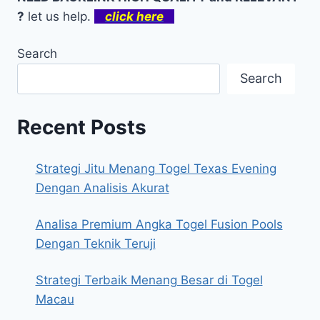
?
let us help.
click here
Search
Search
Recent Posts
Strategi Jitu Menang Togel Texas Evening
Dengan Analisis Akurat
Analisa Premium Angka Togel Fusion Pools
Dengan Teknik Teruji
Strategi Terbaik Menang Besar di Togel
Macau