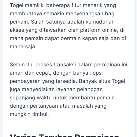
Togel memiliki beberapa fitur menarik yang
membuatnya semakin menyenangkan bagi
pemain. Salah satunya adalah kemudahan
akses yang ditawarkan oleh platform online, di
mana pemain dapat bermain kapan saja dan di
mana saja.
Selain itu, proses transaksi dalam permainan ini
aman dan cepat, dengan banyak opsi
pembayaran yang tersedia. Banyak situs Togel
juga menyediakan layanan pelanggan
sepanjang waktu untuk membantu pemain
dengan pertanyaan atau masalah yang
mungkin timbul.