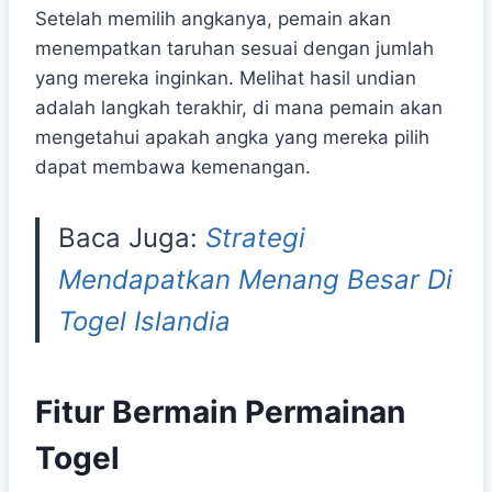
Setelah memilih angkanya, pemain akan
menempatkan taruhan sesuai dengan jumlah
yang mereka inginkan. Melihat hasil undian
adalah langkah terakhir, di mana pemain akan
mengetahui apakah angka yang mereka pilih
dapat membawa kemenangan.
Baca Juga:
Strategi
Mendapatkan Menang Besar Di
Togel Islandia
Fitur Bermain Permainan
Togel