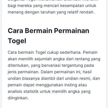
bagi mereka yang mencari kesempatan untuk
menang dengan taruhan yang relatif rendah.
Cara Bermain Permainan
Togel
Cara bermain Togel cukup sederhana. Pemain
akan memilih sejumlah angka dari rentang yang
ditentukan, yang bervariasi tergantung pada
jenis permainan. Dalam permainan ini, hasil
undian biasanya diambil dari undian resmi, dan
pemain dapat menggunakan insting atau
analisis statistik untuk memilih angka yang
diinginkan.