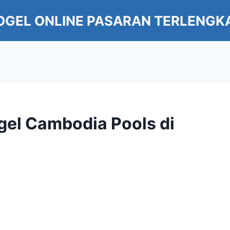
OGEL ONLINE PASARAN TERLENGK
el Cambodia Pools di