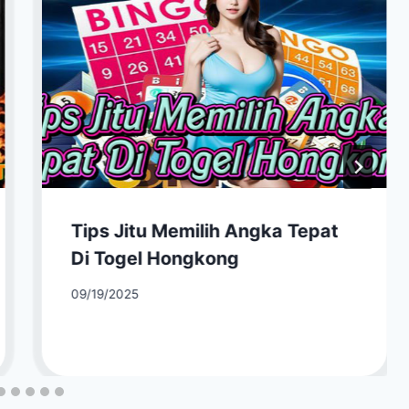
Tips Jitu Memilih Angka Tepat
Di Togel Hongkong
By
09/19/2025
adminapar