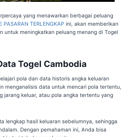
 terpercaya yang menawarkan berbagai peluang
E PASARAN TERLENGKAP
ini, akan memberikan
an untuk meningkatkan peluang menang di Togel
 Data Togel Cambodia
ajari pola dan data historis angka keluaran
 menganalisis data untuk mencari pola tertentu,
 jarang keluar, atau pola angka tertentu yang
ta lengkap hasil keluaran sebelumnya, sehingga
mendalam. Dengan pemahaman ini, Anda bisa