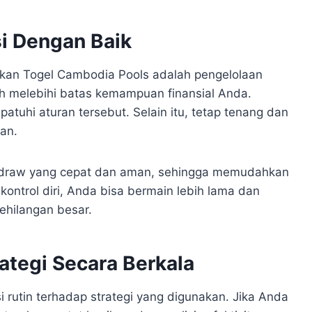
i Dengan Baik
nkan Togel Cambodia Pools adalah pengelolaan
h melebihi batas kemampuan finansial Anda.
tuhi aturan tersebut. Selain itu, tetap tenang dan
an.
thdraw yang cepat dan aman, sehingga memudahkan
ontrol diri, Anda bisa bermain lebih lama dan
ehilangan besar.
ategi Secara Berkala
si rutin terhadap strategi yang digunakan. Jika Anda