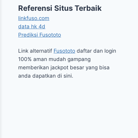
Referensi Situs Terbaik
linkfuso.com
data hk 4d
Prediksi Fusototo
Link alternatif
Fusototo
daftar dan login
100% aman mudah gampang
memberikan jackpot besar yang bisa
anda dapatkan di sini.