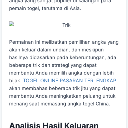
angka yang sangat populer di kalangan para
s
b
e
g
e
pemain togel, terutama di Asia.
A
o
n
r
p
o
g
a
p
k
e
m
r
Permainan ini melibatkan pemilihan angka yang
akan keluar dalam undian, dan meskipun
hasilnya didasarkan pada keberuntungan, ada
beberapa trik dan strategi yang dapat
membantu Anda memilih angka dengan lebih
bijak.
TOGEL ONLINE PASARAN TERLENGKAP
akan membahas beberapa trik jitu yang dapat
membantu Anda meningkatkan peluang untuk
menang saat memasang angka togel China.
Analisis Hasil Keluaran