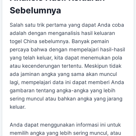
Sebelumnya
Salah satu trik pertama yang dapat Anda coba
adalah dengan menganalisis hasil keluaran
togel China sebelumnya. Banyak pemain
percaya bahwa dengan mempelajari hasil-hasil
yang telah keluar, kita dapat menemukan pola
atau kecenderungan tertentu. Meskipun tidak
ada jaminan angka yang sama akan muncul
lagi, mempelajari data ini dapat memberi Anda
gambaran tentang angka-angka yang lebih
sering muncul atau bahkan angka yang jarang
keluar.
Anda dapat menggunakan informasi ini untuk
memilih angka yang lebih sering muncul, atau