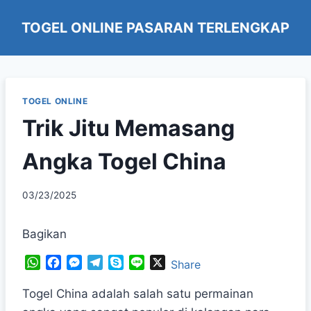
Skip
TOGEL ONLINE PASARAN TERLENGKAP
to
content
TOGEL ONLINE
Trik Jitu Memasang
Angka Togel China
By
03/23/2025
adminapar
Bagikan
W
F
M
T
S
L
X
Share
h
a
e
e
k
i
a
c
s
l
y
n
Togel China adalah salah satu permainan
t
e
s
e
p
e