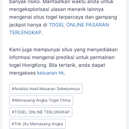
banyak risiko. Manfaatkan waktu anda untuk
mengeksplorisasi ulasan menarik lainnya
mengenai situs togel terpercaya dan gampang
jackpot hanya di
TOGEL ONLINE PASARAN
TERLENGKAP
.
Kami juga mempunyai situs yang menyediakan
informasi mengenai prediksi untuk permainan
togel HongKong. Bila tertarik, anda dapat
mengakses
keluaran hk
.
Post
#
Analisis Hasil Keluaran Sebelumnya
Tags:
#
Memasang Angka Togel China
#
TOGEL ONLINE TERLENGKAP
#
Trik Jitu Memasang Angka