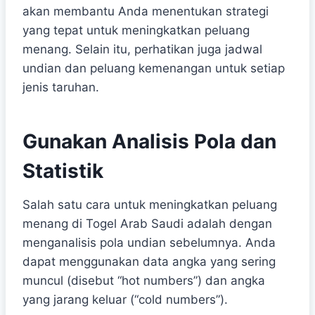
akan membantu Anda menentukan strategi
yang tepat untuk meningkatkan peluang
menang. Selain itu, perhatikan juga jadwal
undian dan peluang kemenangan untuk setiap
jenis taruhan.
Gunakan Analisis Pola dan
Statistik
Salah satu cara untuk meningkatkan peluang
menang di Togel Arab Saudi adalah dengan
menganalisis pola undian sebelumnya. Anda
dapat menggunakan data angka yang sering
muncul (disebut “hot numbers”) dan angka
yang jarang keluar (“cold numbers”).