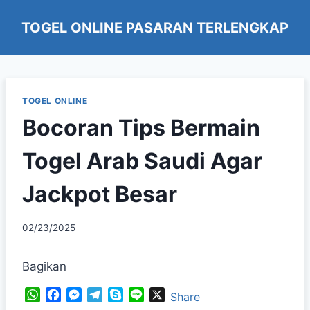
Skip
TOGEL ONLINE PASARAN TERLENGKAP
to
content
TOGEL ONLINE
Bocoran Tips Bermain
Togel Arab Saudi Agar
Jackpot Besar
By
02/23/2025
adminapar
Bagikan
W
F
M
T
S
L
X
Share