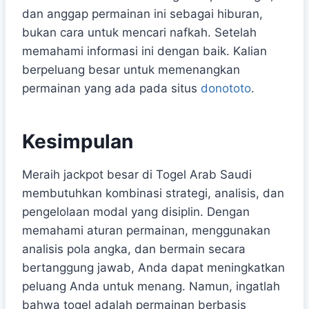
dan anggap permainan ini sebagai hiburan,
bukan cara untuk mencari nafkah. Setelah
memahami informasi ini dengan baik. Kalian
berpeluang besar untuk memenangkan
permainan yang ada pada situs
donototo
.
Kesimpulan
Meraih jackpot besar di Togel Arab Saudi
membutuhkan kombinasi strategi, analisis, dan
pengelolaan modal yang disiplin. Dengan
memahami aturan permainan, menggunakan
analisis pola angka, dan bermain secara
bertanggung jawab, Anda dapat meningkatkan
peluang Anda untuk menang. Namun, ingatlah
bahwa togel adalah permainan berbasis