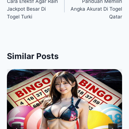
Cara Efektif Agar Raih
Panduan Memilih
navigation
Jackpot Besar Di
Angka Akurat Di Togel
Togel Turki
Qatar
Similar Posts