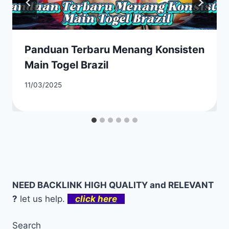
Panduan Terbaru Menang Konsisten
Main Togel Brazil
By
11/03/2025
adminapar
NEED BACKLINK HIGH QUALITY and RELEVANT
?
let us help.
click here
Search