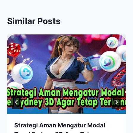
Similar Posts
Strategi Aman Mengatur Modal