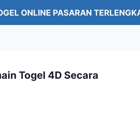
OGEL ONLINE PASARAN TERLENGK
ain Togel 4D Secara