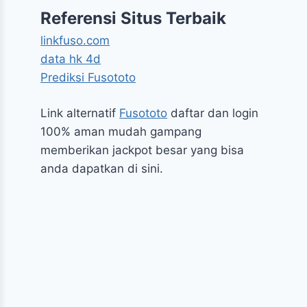
Referensi Situs Terbaik
linkfuso.com
data hk 4d
Prediksi Fusototo
Link alternatif
Fusototo
daftar dan login
100% aman mudah gampang
memberikan jackpot besar yang bisa
anda dapatkan di sini.