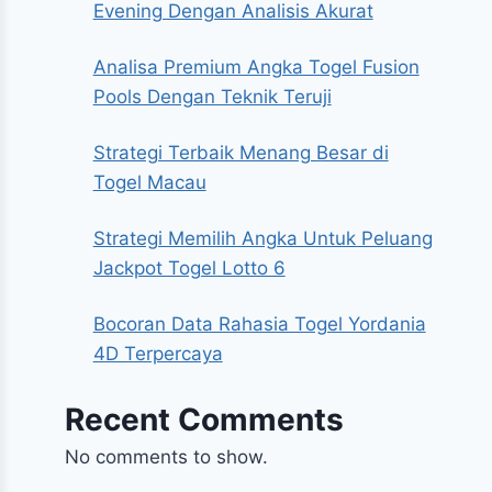
Evening Dengan Analisis Akurat
Analisa Premium Angka Togel Fusion
Pools Dengan Teknik Teruji
Strategi Terbaik Menang Besar di
Togel Macau
Strategi Memilih Angka Untuk Peluang
Jackpot Togel Lotto 6
Bocoran Data Rahasia Togel Yordania
4D Terpercaya
Recent Comments
No comments to show.