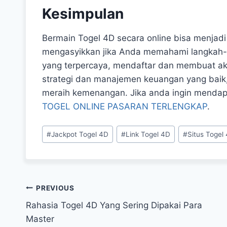
Kesimpulan
Bermain Togel 4D secara online bisa menja
mengasyikkan jika Anda memahami langkah-l
yang terpercaya, mendaftar dan membuat a
strategi dan manajemen keuangan yang bai
meraih kemenangan. Jika anda ingin mendapat
TOGEL ONLINE PASARAN TERLENGKAP
.
Post
#
Jackpot Togel 4D
#
Link Togel 4D
#
Situs Togel
Tags:
Post
PREVIOUS
Rahasia Togel 4D Yang Sering Dipakai Para
navigation
Master