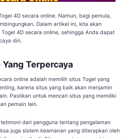
ogel 4D secara online. Namun, bagi pemula,
mbingungkan. Dalam artikel ini, kita akan
Togel 4D secara online, sehingga Anda dapat
aya diri.
e Yang Terpercaya
cara online adalah memilih situs Togel yang
enting, karena situs yang baik akan menjamin
. Pastikan untuk mencari situs yang memiliki
gan pemain lain.
tetimoni dari pengguna tentang pengalaman
riksa juga sistem keamanan yang diterapkan oleh