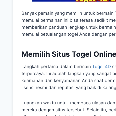
Banyak pemain yang memilih untuk bermain T
memulai permainan ini bisa terasa sedikit me
memberikan panduan lengkap untuk bermain 
memulai petualangan togel Anda dengan perc
Memilih Situs Togel Onlin
Langkah pertama dalam bermain
Togel 4D
se
terpercaya. Ini adalah langkah yang sangat p
keamanan dan kenyamanan Anda saat bermain
lisensi resmi dan reputasi yang baik di kalan
Luangkan waktu untuk membaca ulasan dan 
mereka dengan situs tersebut. Selain itu, pe