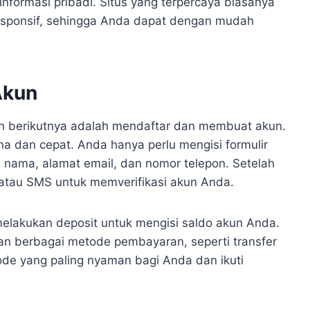
 informasi pribadi. Situs yang terpercaya biasanya
esponsif, sehingga Anda dapat dengan mudah
Akun
ah berikutnya adalah mendaftar dan membuat akun.
a dan cepat. Anda hanya perlu mengisi formulir
i nama, alamat email, dan nomor telepon. Setelah
 atau SMS untuk memverifikasi akun Anda.
 melakukan deposit untuk mengisi saldo akun Anda.
an berbagai metode pembayaran, seperti transfer
etode yang paling nyaman bagi Anda dan ikuti