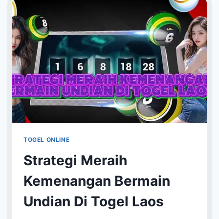
SIDNEY
TOGEL ONLINE
Strategi Meraih
Kemenangan Bermain
Undian Di Togel Laos