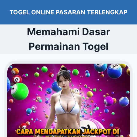
Skip
TOGEL ONLINE PASARAN TERLENGKAP
to
content
Memahami Dasar
Permainan Togel