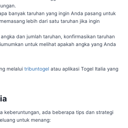
tungan.
apa banyak taruhan yang ingin Anda pasang untuk
memasang lebih dari satu taruhan jika ingin
 angka dan jumlah taruhan, konfirmasikan taruhan
diumumkan untuk melihat apakah angka yang Anda
ung melalui
tribuntogel
atau aplikasi Togel Italia yang
ia
a keberuntungan, ada beberapa tips dan strategi
eluang untuk menang: