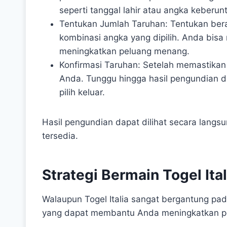
seperti tanggal lahir atau angka keberun
Tentukan Jumlah Taruhan: Tentukan ber
kombinasi angka yang dipilih. Anda bisa 
meningkatkan peluang menang.
Konfirmasi Taruhan: Setelah memastikan
Anda. Tunggu hingga hasil pengundian 
pilih keluar.
Hasil pengundian dapat dilihat secara langs
tersedia.
Strategi Bermain Togel Ital
Walaupun Togel Italia sangat bergantung pad
yang dapat membantu Anda meningkatkan p