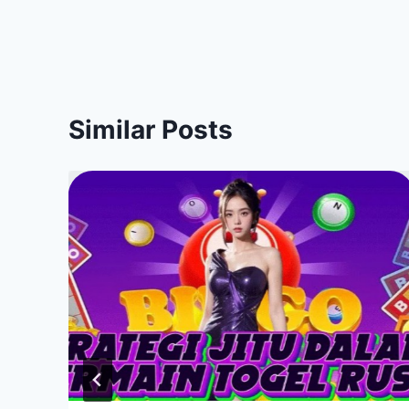
Similar Posts