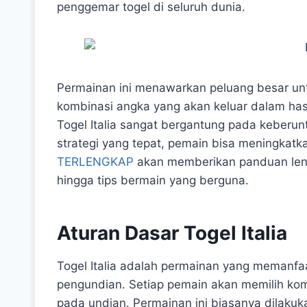
t
e
s
e
p
e
penggemar togel di seluruh dunia.
s
b
e
g
e
A
o
n
r
p
o
g
a
p
k
e
m
r
Permainan ini menawarkan peluang besar 
kombinasi angka yang akan keluar dalam hasil
Togel Italia sangat bergantung pada keber
strategi yang tepat, pemain bisa meningkat
TERLENGKAP
akan memberikan panduan lengk
hingga tips bermain yang berguna.
Aturan Dasar Togel Italia
Togel Italia adalah permainan yang memanfaa
pengundian. Setiap pemain akan memilih kom
pada undian. Permainan ini biasanya dilaku