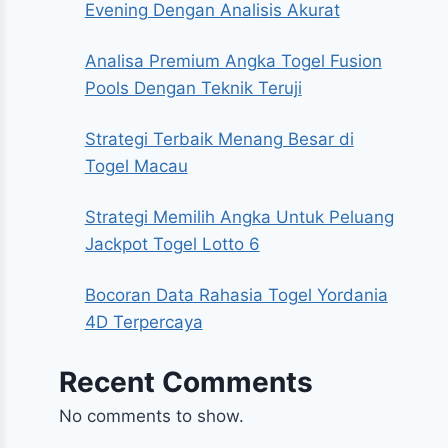
Evening Dengan Analisis Akurat
Analisa Premium Angka Togel Fusion
Pools Dengan Teknik Teruji
Strategi Terbaik Menang Besar di
Togel Macau
Strategi Memilih Angka Untuk Peluang
Jackpot Togel Lotto 6
Bocoran Data Rahasia Togel Yordania
4D Terpercaya
Recent Comments
No comments to show.