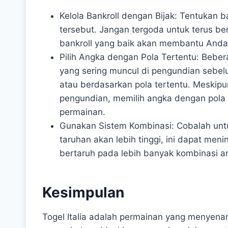
Kelola Bankroll dengan Bijak: Tentukan 
tersebut. Jangan tergoda untuk terus be
bankroll yang baik akan membantu Anda 
Pilih Angka dengan Pola Tertentu: Bebe
yang sering muncul di pengundian sebel
atau berdasarkan pola tertentu. Meskipu
pengundian, memilih angka dengan pola
permainan.
Gunakan Sistem Kombinasi: Cobalah unt
taruhan akan lebih tinggi, ini dapat m
bertaruh pada lebih banyak kombinasi a
Kesimpulan
Togel Italia adalah permainan yang menyen