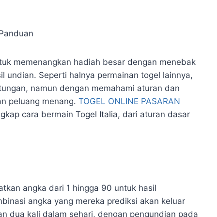
untuk memenangkan hadiah besar dengan menebak
 undian. Seperti halnya permainan togel lainnya,
untungan, namun dengan memahami aturan dan
kan peluang menang.
TOGEL ONLINE PASARAN
ap cara bermain Togel Italia, dari aturan dasar
tkan angka dari 1 hingga 90 untuk hasil
binasi angka yang mereka prediksi akan keluar
kan dua kali dalam sehari, dengan pengundian pada