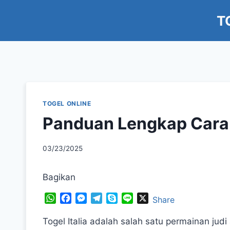
Skip
T
to
content
TOGEL ONLINE
Panduan Lengkap Cara B
By
03/23/2025
adminapar
Bagikan
W
F
M
T
S
L
X
Share
h
a
e
e
k
i
a
c
s
l
y
n
Togel Italia adalah salah satu permainan judi