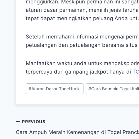
menggiurkan. Meskipun permainan ini sang
aturan dasar permainan, memilih jenis taruh
tepat dapat meningkatkan peluang Anda unt
Setelah memahami informasi mengenai permai
petualangan dan petualangan bersama situs 
Manfaatkan waktu anda untuk mengeksplorisa
terpercaya dan gampang jackpot hanya di
T
Post
#
Aturan Dasar Togel Italia
#
Cara Bermain Togel Ital
Tags:
Post
PREVIOUS
Cara Ampuh Meraih Kemenangan di Togel Pranci
navigation