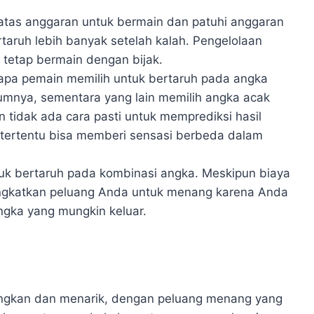
batas anggaran untuk bermain dan patuhi anggaran
rtaruh lebih banyak setelah kalah. Pengelolaan
tetap bermain dengan bijak.
rapa pemain memilih untuk bertaruh pada angka
umnya, sementara yang lain memilih angka acak
n tidak ada cara pasti untuk memprediksi hasil
 tertentu bisa memberi sensasi berbeda dalam
uk bertaruh pada kombinasi angka. Meskipun biaya
eningkatkan peluang Anda untuk menang karena Anda
ngka yang mungkin keluar.
angkan dan menarik, dengan peluang menang yang