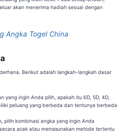
eluar akan menerima hadiah sesuai dengan
g Angka Togel China
ia
ederhana. Berikut adalah langkah-langkah dasar
an yang ingin Anda pilih, apakah itu 6D, 5D, 4D,
miliki peluang yang berbeda dan tentunya berbeda
an, pilih kombinasi angka yang ingin Anda
 secara acak atau menggunakan metode tertentu