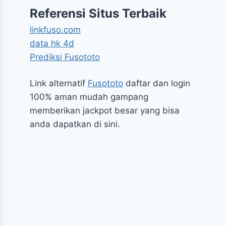
Referensi Situs Terbaik
linkfuso.com
data hk 4d
Prediksi Fusototo
Link alternatif
Fusototo
daftar dan login
100% aman mudah gampang
memberikan jackpot besar yang bisa
anda dapatkan di sini.