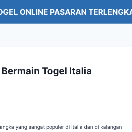
OGEL ONLINE PASARAN TERLENGK
ermain Togel Italia
 angka yang sangat populer di Italia dan di kalangan