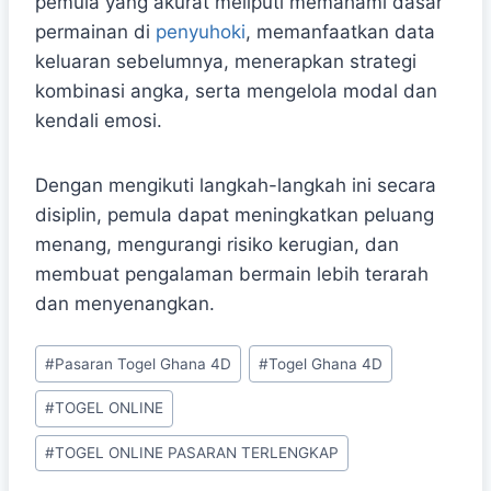
pemula yang akurat meliputi memahami dasar
permainan di
penyuhoki
, memanfaatkan data
keluaran sebelumnya, menerapkan strategi
kombinasi angka, serta mengelola modal dan
kendali emosi.
Dengan mengikuti langkah-langkah ini secara
disiplin, pemula dapat meningkatkan peluang
menang, mengurangi risiko kerugian, dan
membuat pengalaman bermain lebih terarah
dan menyenangkan.
Post
#
Pasaran Togel Ghana 4D
#
Togel Ghana 4D
Tags:
#
TOGEL ONLINE
#
TOGEL ONLINE PASARAN TERLENGKAP