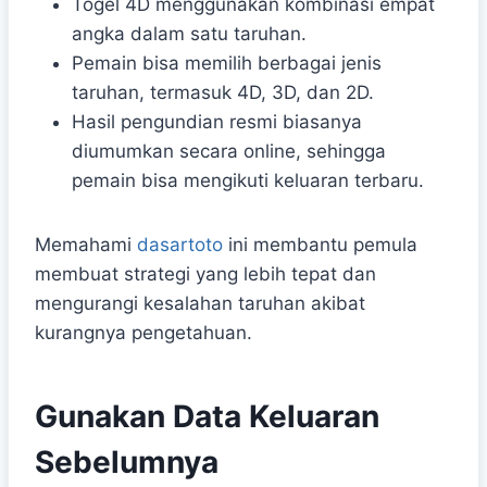
Togel 4D menggunakan kombinasi empat
angka dalam satu taruhan.
Pemain bisa memilih berbagai jenis
taruhan, termasuk 4D, 3D, dan 2D.
Hasil pengundian resmi biasanya
diumumkan secara online, sehingga
pemain bisa mengikuti keluaran terbaru.
Memahami
dasartoto
ini membantu pemula
membuat strategi yang lebih tepat dan
mengurangi kesalahan taruhan akibat
kurangnya pengetahuan.
Gunakan Data Keluaran
Sebelumnya